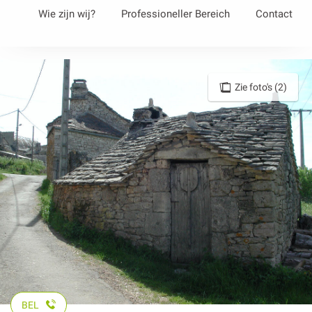
Aller
Wie zijn wij?
Professioneller Bereich
Contact
au
contenu
principal
Zie foto's (2)
BEL