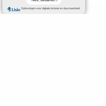
MENU
NL
Welkom in Mende
Zoek op
Ontdek
Bezoeken & Activiteiten
Slapen en eten
Uw verblijf