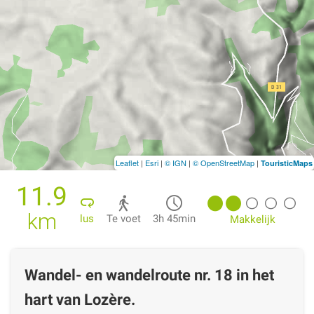
Leaflet
|
Esri
|
© IGN
|
© OpenStreetMap
|
TouristicMaps
11.9
km
lus
Te voet
3h 45min
Makkelijk
Wandel- en wandelroute nr. 18 in het
hart van Lozère.