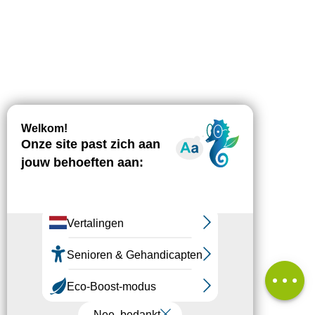
Beschrijving
Downloaden
Hoogteverschil
Diensten
Beoordelingen