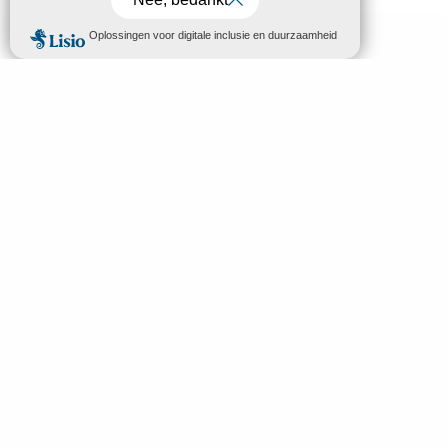
MENU
NL
Welkom in Mende
Zoek op
Ontdek
Bezoeken & Activiteiten
Slapen en eten
Uw verblijf