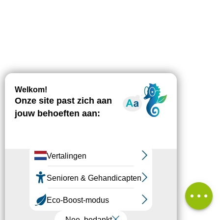
Beschrijving
Downloaden
Hoogteverschil
Diensten
Beoordelingen