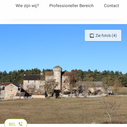
Aller
Wie zijn wij?
Professioneller Bereich
Contact
au
contenu
principal
Zie foto's (4)
BEL