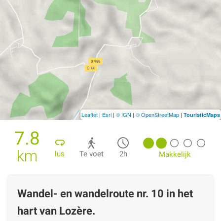
Leaflet
|
Esri
|
© IGN
|
© OpenStreetMap
|
TouristicMaps
7.8
km
lus
Te voet
2h
Makkelijk
Wandel- en wandelroute nr. 10 in het
hart van Lozère.