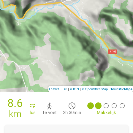
Leaflet
|
Esri
|
© IGN
|
© OpenStreetMap
|
TouristicMaps
8.6
km
lus
Te voet
2h 30min
Makkelijk