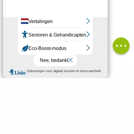
Bezienswaardigheid
Hoogteverschil
Diensten
Beoordelingen
MENU
NL
Welkom in Mende
Zoek op
Ontdek
Bezoeken & Activiteiten
Slapen en eten