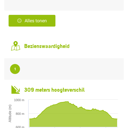
Alles tonen
Bezienswaardigheid
1
309 meters hoogteverschil
1000 m
Altitude (m)
800 m
600 m