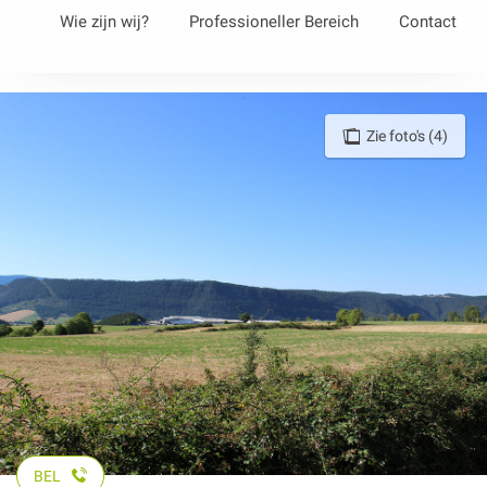
Aller
Wie zijn wij?
Professioneller Bereich
Contact
au
contenu
principal
Zie foto's (4)
BEL