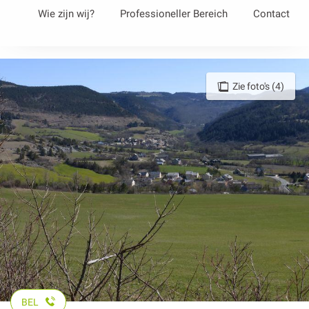
Aller
Wie zijn wij?
Professioneller Bereich
Contact
au
contenu
principal
Zie foto's (4)
BEL