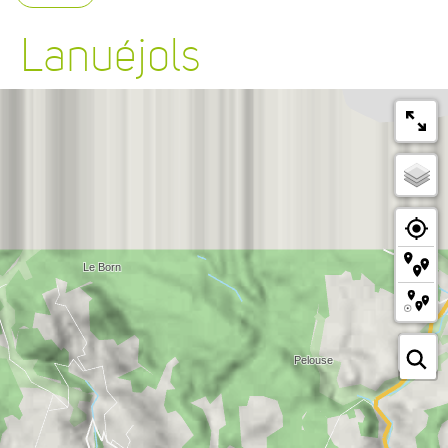
Lanuéjols