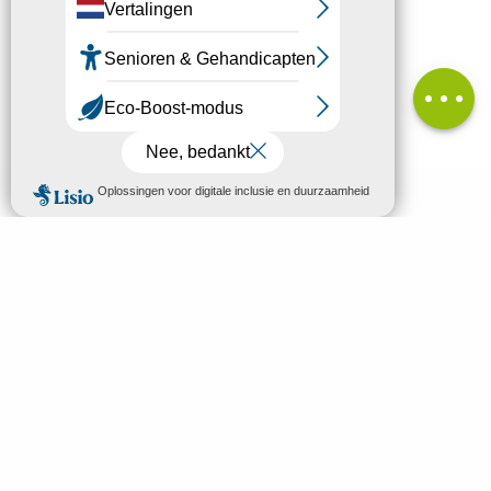
Hoogteverschil
Diensten
Beoordelingen
MENU
NL
Welkom in Mende
Zoek op
Ontdek
Bezoeken & Activiteiten
Slapen en eten
Uw verblijf