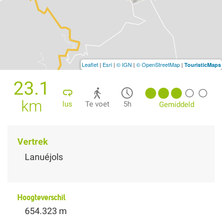
Leaflet
|
Esri
|
© IGN
|
© OpenStreetMap
|
TouristicMaps
23.1
km
lus
Te voet
5h
Gemiddeld
Vertrek
Lanuéjols
Hoogteverschil
654.323 m