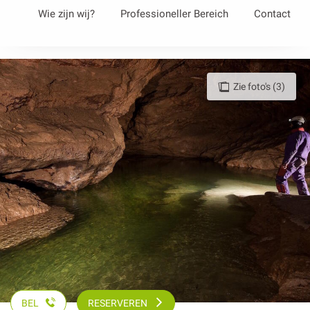
Aller
Wie zijn wij?
Professioneller Bereich
Contact
au
contenu
principal
Zie foto's (3)
BEL
RESERVEREN