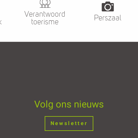
Verantwoord
Perszaal
k
toerisme
Volg ons nieuws
Newsletter