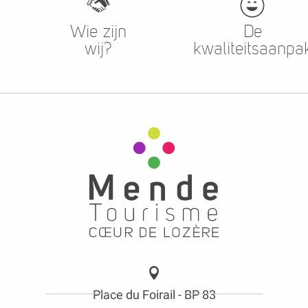
Wie zijn
De
wij?
kwaliteitsaanpa
Place du Foirail - BP 83