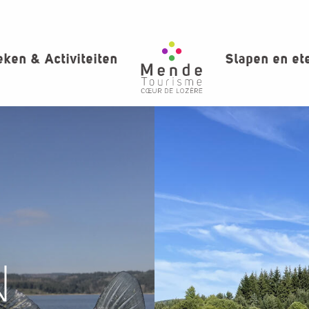
ken & Activiteiten
Slapen en et
N