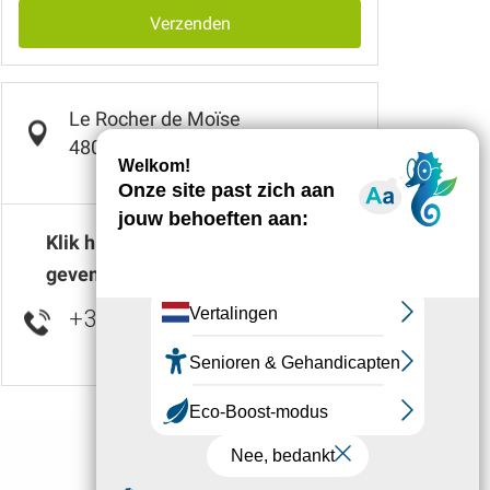
Verzenden
Le Rocher de Moïse
48000
BALSIÈGES
Klik hier om het nummer weer te
geven
+33 6 29 76 29
▒▒