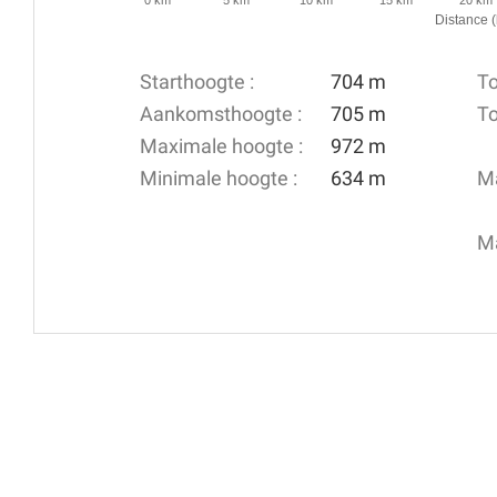
Distance 
Starthoogte :
704 m
To
Aankomsthoogte :
705 m
To
Maximale hoogte :
972 m
Minimale hoogte :
634 m
Ma
Ma