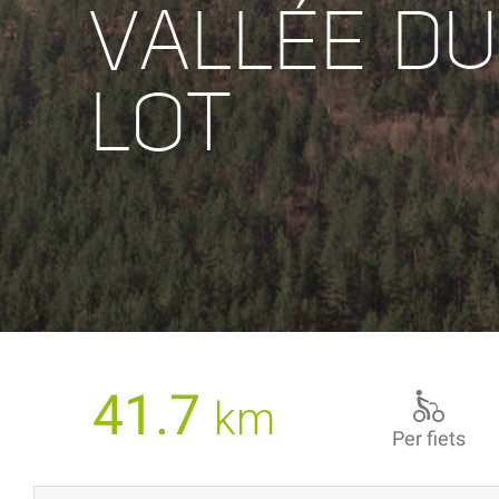
VALLÉE DU
LOT
41.7
km
Per fiets