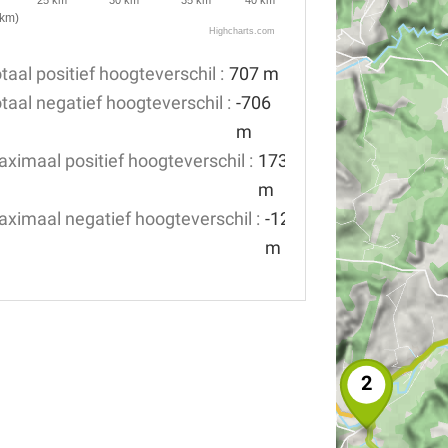
(km)
Highcharts.com
taal positief hoogteverschil :
707 m
taal negatief hoogteverschil :
-706
m
ximaal positief hoogteverschil :
173
m
ximaal negatief hoogteverschil :
-124
m
2