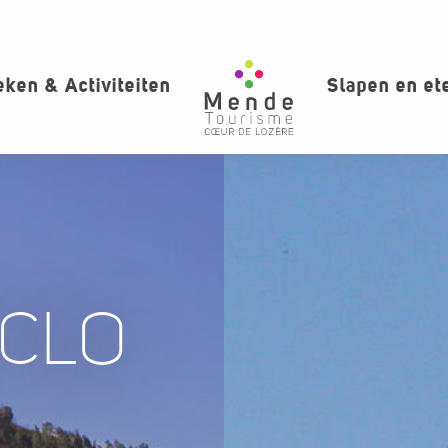
ken & Activiteiten
Slapen en et
YCLO