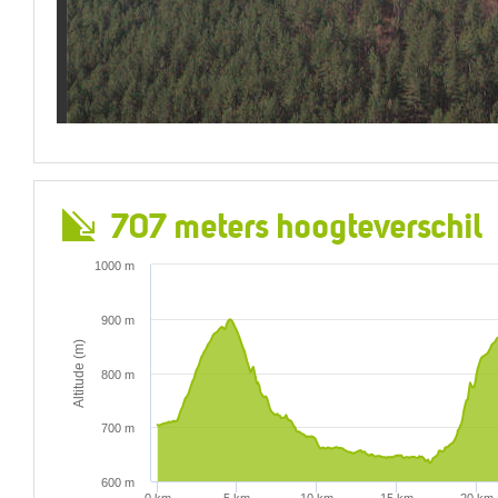
707 meters hoogteverschil
1000 m
900 m
Altitude (m)
800 m
700 m
600 m
0 km
5 km
10 km
15 km
20 km