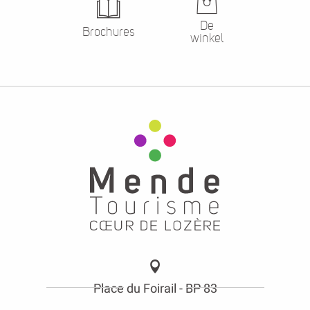
De
Brochures
winkel
Place du Foirail - BP 83