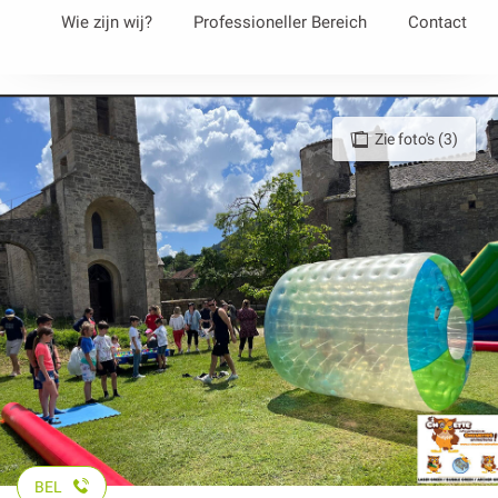
Aller
Wie zijn wij?
Professioneller Bereich
Contact
au
contenu
principal
Zie foto's (3)
BEL