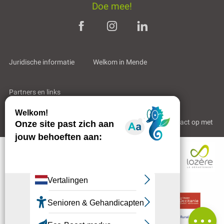
Doe mee!
Juridische informatie
Welkom in Mende
Partners en links
Professioneel gebied
Wie zijn wij?
Neem contact op met
Diensten
Tarieven
Openings
Beoordelingen