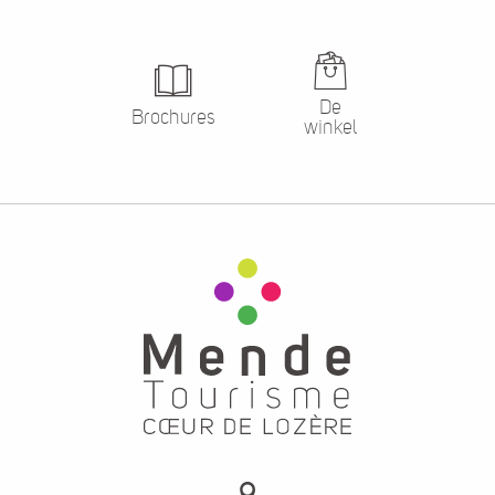
De
Brochures
winkel