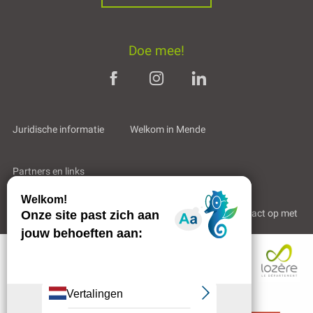
Doe mee!
Juridische informatie
Welkom in Mende
Partners en links
Professioneel gebied
Wie zijn wij?
Neem contact op met
Beschrijving
Diensten
Openings
Contacteren
per e-mail