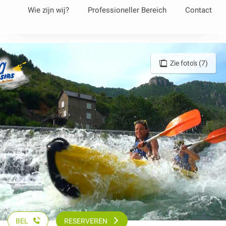
Aller
Wie zijn wij?
Professioneller Bereich
Contact
au
contenu
principal
Zie foto's (7)
BEL
RESERVEREN