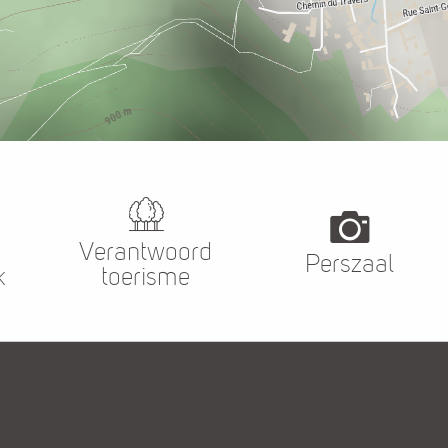
Verantwoord
Perszaal
k
toerisme