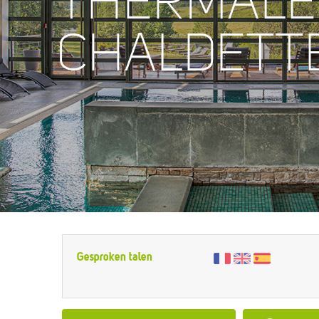
THERMALE
CHALDETT
Gesproken talen