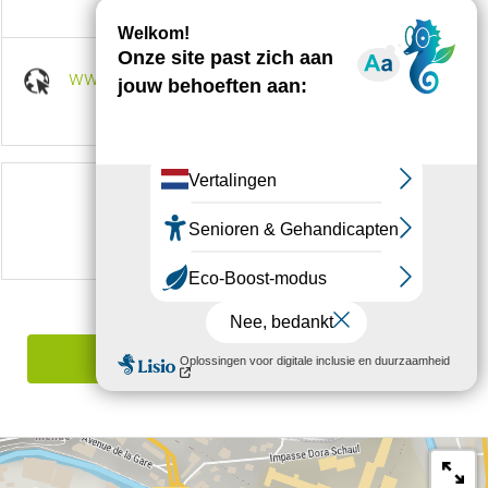
www.lachaldette.com
Volg ons op
Een fout melden