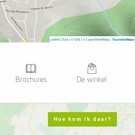
Leaflet
|
Esri
|
© IGN
|
© OpenStreetMap
|
TouristicMaps
Brochures
De winkel
Hoe kom ik daar?