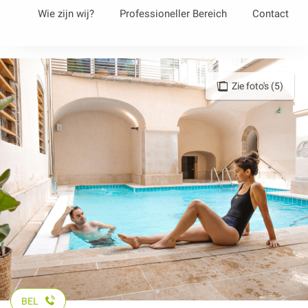
Aller
Wie zijn wij?
Professioneller Bereich
Contact
au
contenu
principal
Zie foto's (5)
BEL