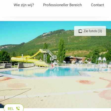
Aller
Wie zijn wij?
Professioneller Bereich
Contact
au
contenu
principal
Zie foto's (3)
BEL