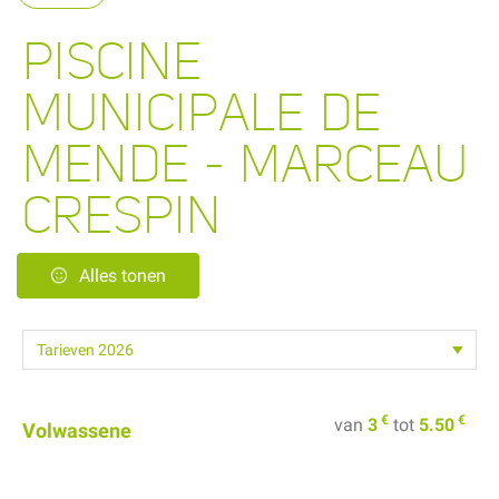
PISCINE
MUNICIPALE DE
MENDE - MARCEAU
CRESPIN
Alles tonen
€
€
van
3
tot
5.50
Volwassene