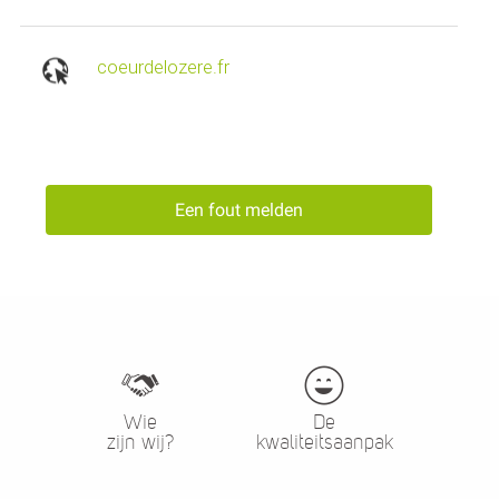
coeurdelozere.fr
Een fout melden
Wie
De
zijn wij?
kwaliteitsaanpak