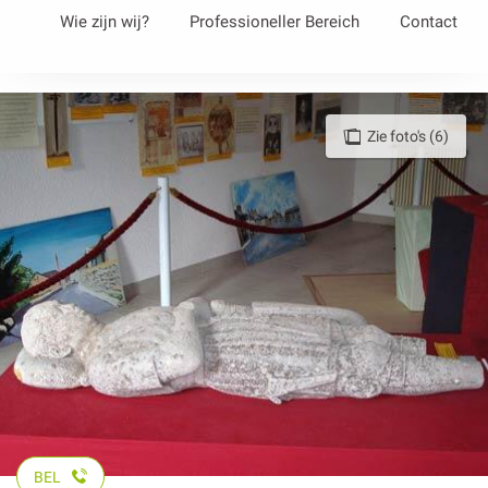
Aller
Wie zijn wij?
Professioneller Bereich
Contact
au
contenu
principal
Zie foto's (6)
BEL