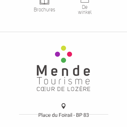
De
Brochures
winkel
Place du Foirail - BP 83