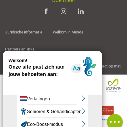
Doe mee!
Juridische informatie
Welkom in Mende
Partners en links
Professioneel gebied
Wie zijn wij?
Neem contact op met
Beschrijving
Diensten
Tarieven
Contacteren
per e-mail
Beoordelingen