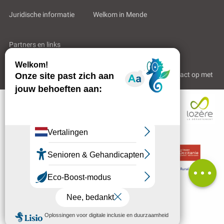
Juridische informatie
Welkom in Mende
Partners en links
Professioneel gebied
Wie zijn wij?
Neem contact op met
Tarieven
Openings
Contacteren
per e-mail
Beoordelingen
MENU