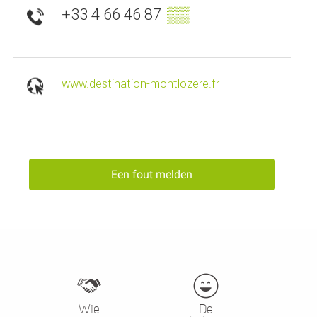
+33 4 66 46 87
▒▒
www.destination-montlozere.fr
Een fout melden
Wie
De