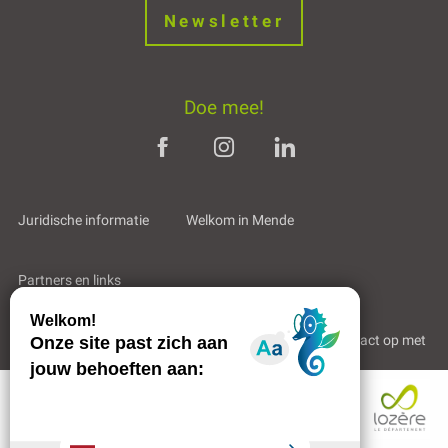
Newsletter
Doe mee!
Juridische informatie
Welkom in Mende
Partners en links
Professioneel gebied
Wie zijn wij?
Neem contact op met
Diensten
Tarieven