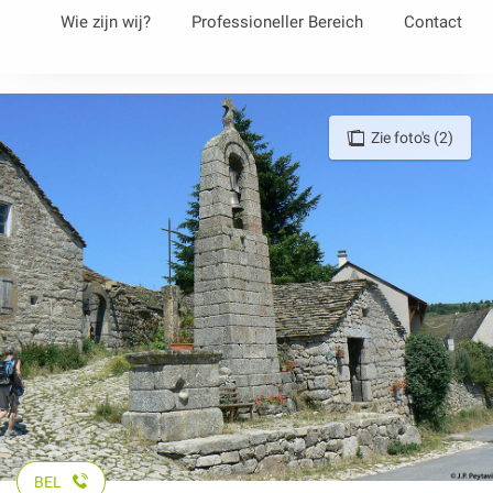
Aller
Wie zijn wij?
Professioneller Bereich
Contact
au
contenu
principal
Zie foto's (2)
BEL