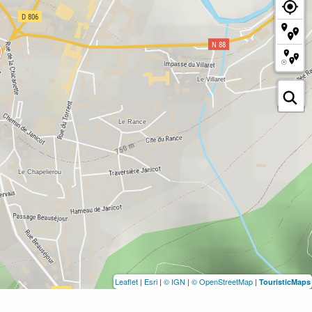
Leaflet
|
Esri
|
© IGN
|
© OpenStreetMap
|
TouristicMaps