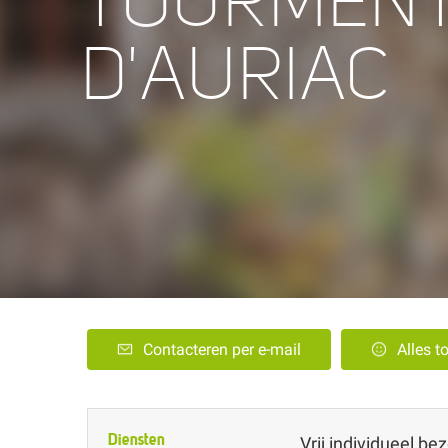
TOURMEN
D'AURIAC
Contacteren per e-mail
Alles t
Diensten
Vrij individueel be