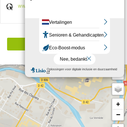
www.destination-montlozere.fr
Een fout melden
+
−