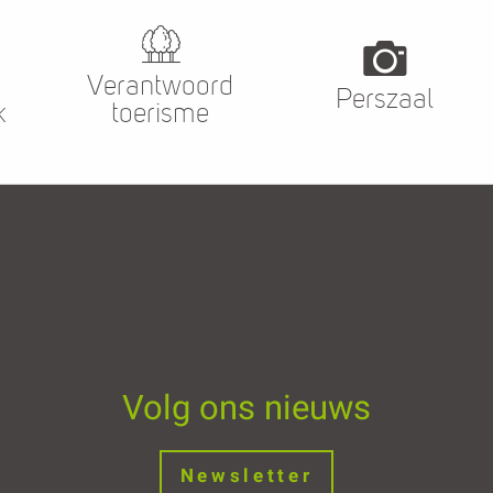
Verantwoord
Perszaal
k
toerisme
Volg ons nieuws
Newsletter