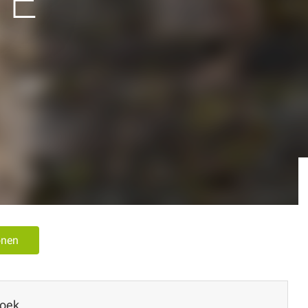
TE
onen
zoek