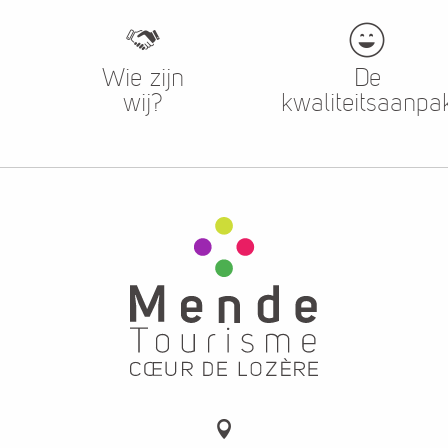
Wie zijn
De
wij?
kwaliteitsaanpa