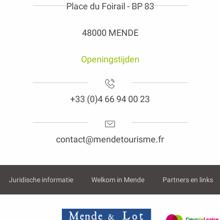
Place du Foirail - BP 83
48000 MENDE
Openingstijden
+33 (0)4 66 94 00 23
contact@mendetourisme.fr
Juridische informatie
Welkom in Mende
Partners en links