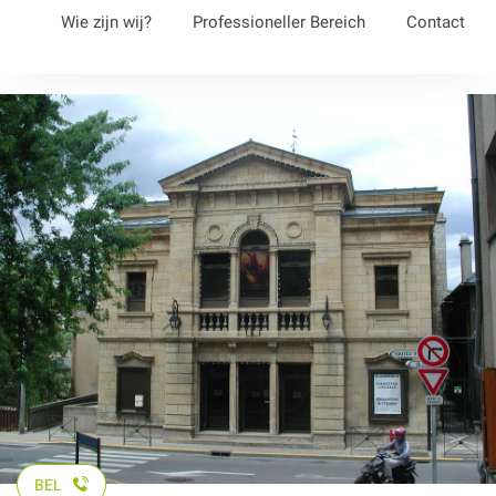
Aller
Wie zijn wij?
Professioneller Bereich
Contact
au
contenu
principal
BEL