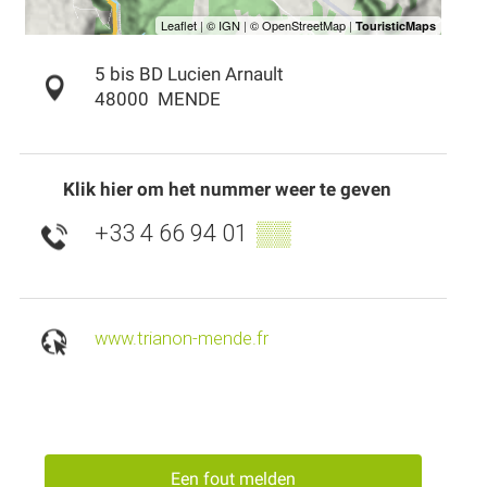
5 bis BD Lucien Arnault
48000
MENDE
Klik hier om het nummer weer te geven
+33 4 66 94 01
▒▒
www.trianon-mende.fr
Een fout melden