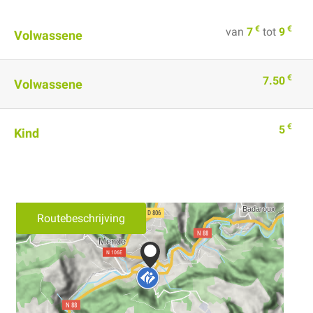
€
€
van
7
tot
9
Volwassene
€
7.50
Volwassene
€
5
Kind
Routebeschrijving