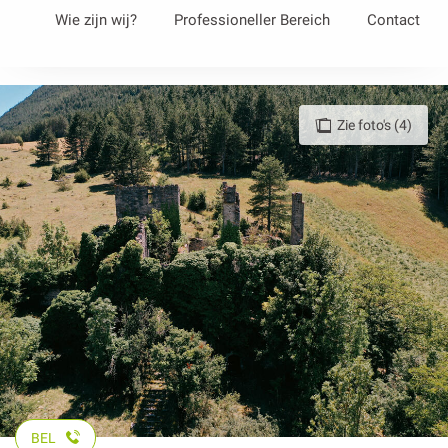
Aller
Wie zijn wij?
Professioneller Bereich
Contact
au
contenu
principal
Zie foto's (4)
BEL