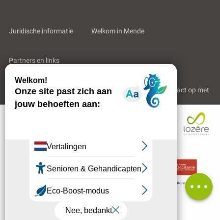
Juridische informatie
Welkom in Mende
Partners en links
Professioneel gebied
Wie zijn wij?
Neem contact op met
Beschrijving
Diensten
Tarieven
Beoordelingen