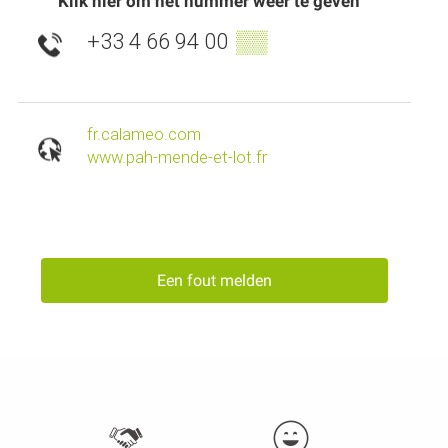
Klik hier om het nummer weer te geven
+33 4 66 94 00
▒▒
fr.calameo.com
www.pah-mende-et-lot.fr
Een fout melden