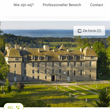
Aller
Wie zijn wij?
Professioneller Bereich
Contact
au
contenu
principal
Zie foto's (2)
BEL