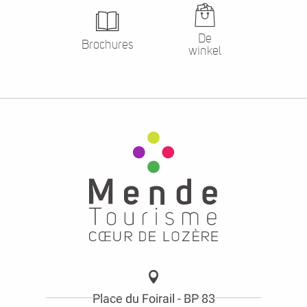
De
Brochures
winkel
Place du Foirail - BP 83