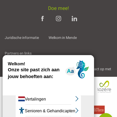
Doe mee!
Juridische informatie
Welkom in Mende
Partners en links
Professioneel gebied
Wie zijn wij?
Neem contact op met
Contacteren
per e-mail