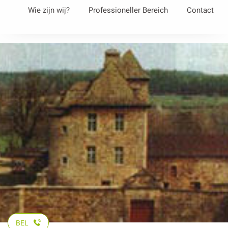
Aller
Wie zijn wij?
Professioneller Bereich
Contact
au
contenu
principal
BEL