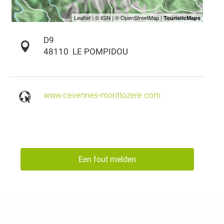
D9
48110
LE POMPIDOU
www.cevennes-montlozere.com
Een fout melden