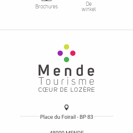
De
Brochures
winkel
Place du Foirail - BP 83
48000 MENDE