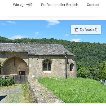
Aller
Wie zijn wij?
Professioneller Bereich
Contact
au
contenu
principal
Zie foto's (2)