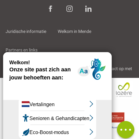
Juridische informatie
Welkom in Mende
Partners en links
Professioneel gebied
Wie zijn wij?
Neem contact op met
Beschrijving
Diensten
Tarieven
Contacteren
per e-mail
Beoordelingen