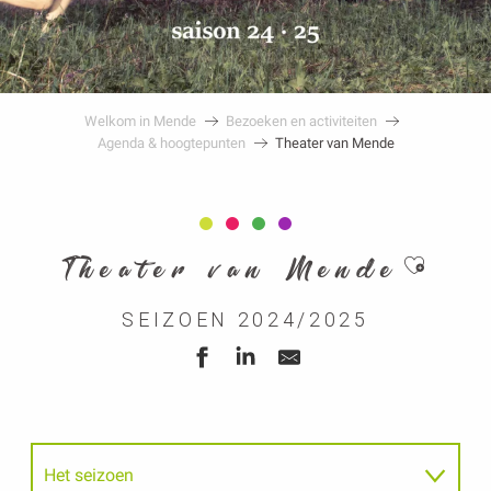
Welkom in Mende
Bezoeken en activiteiten
Agenda & hoogtepunten
Theater van Mende
Ajouter 
Theater van Mende
SEIZOEN 2024/2025
Het seizoen