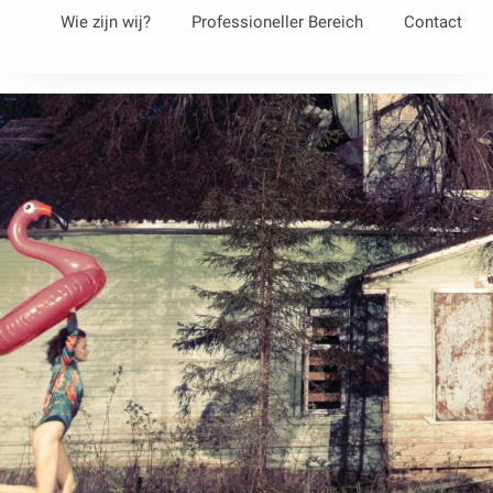
Aller
Wie zijn wij?
Professioneller Bereich
Contact
au
contenu
principal