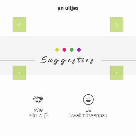
en uitjes
Bioscoop - wat is er te doen
Suggesties
Landschappen van Lozère
Wie
De
zijn wij?
kwaliteitsaanpak