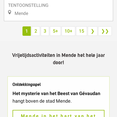
TENTOONSTELLING
Mende
1
2
3
5+
10+
15
❯
❯❯
Vrijetijdsactiviteiten in Mende het hele jaar
door!
Ontdekkingsspel
Het mysterie van het Beest van Gévaudan
hangt boven de stad Mende.
Mende in het hart van het