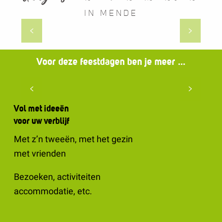
IN MENDE
Restaurants
Voor deze feestdagen ben je meer ...
Met de familie
Vol met ideeën
voor uw verblijf
Met z’n tweeën, met het gezin
met vrienden
Bezoeken, activiteiten
accommodatie, etc.