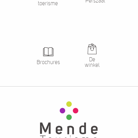
Perszaal
toerisme
De
Brochures
winkel