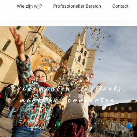
Aller
Wie zijn wij?
Professioneller Bereich
Contact
au
contenu
principal
Evenementen, festivals,
markten, concerten