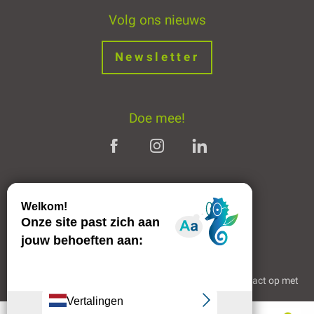
Volg ons nieuws
Newsletter
Doe mee!
Juridische informatie
Welkom in Mende
Partners en links
Professioneel gebied
Wie zijn wij?
Neem contact op met