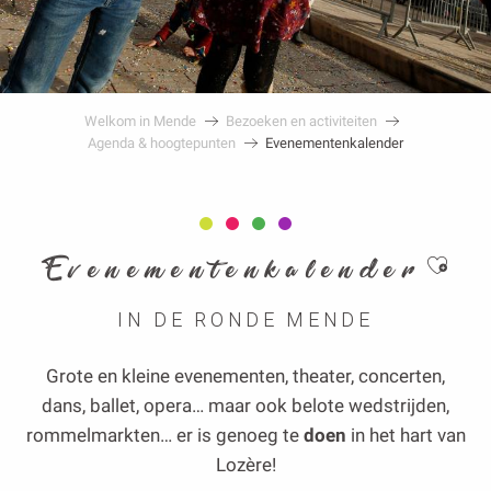
Welkom in Mende
Bezoeken en activiteiten
Agenda & hoogtepunten
Evenementenkalender
Ajoute
Evenementenkalender
IN DE RONDE MENDE
Grote en kleine evenementen, theater, concerten,
dans, ballet, opera… maar ook belote wedstrijden,
rommelmarkten… er is genoeg te
doen
in het hart van
Lozère!