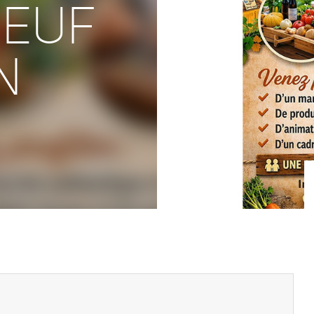
EUF
N