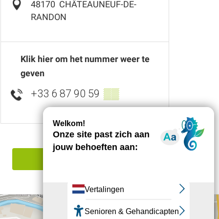
48170
CHÂTEAUNEUF-DE-
RANDON
Klik hier om het nummer weer te
geven
+33 6 87 90 59
▒▒
Een fout melden