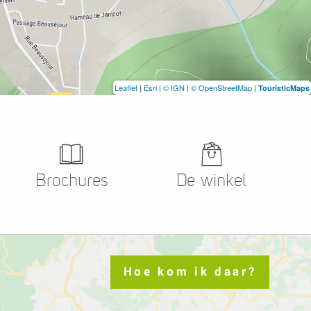
Leaflet
|
Esri
|
© IGN
|
© OpenStreetMap
|
TouristicMaps
Brochures
De winkel
Hoe kom ik daar?