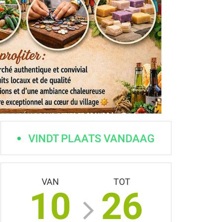
VINDT PLAATS VANDAAG
VAN
TOT
10
26