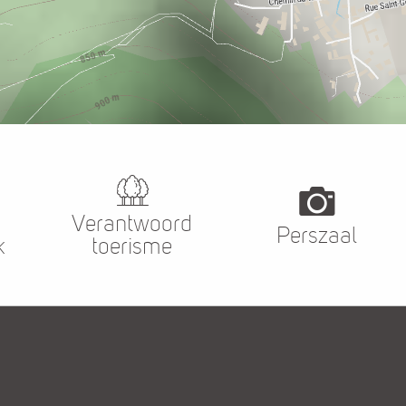
Verantwoord
Perszaal
k
toerisme