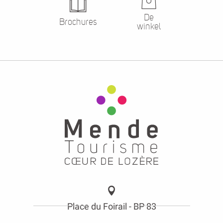
De
Brochures
winkel
Place du Foirail - BP 83