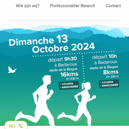
Aller
Wie zijn wij?
Professioneller Bereich
Contact
au
contenu
principal
BEL