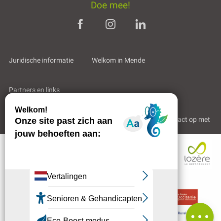
Doe mee!
Juridische informatie
Welkom in Mende
Partners en links
Professioneel gebied
Wie zijn wij?
Neem contact op met
Uurroosters
Contacteren
per e-mail
Beoordelingen