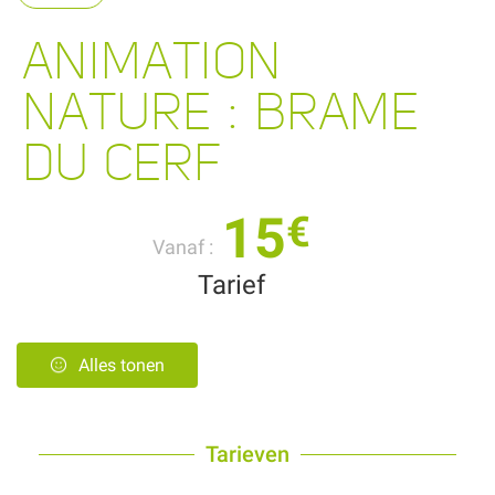
ANIMATION
NATURE : BRAME
DU CERF
15
€
Vanaf :
Tarief
Alles tonen
Tarieven