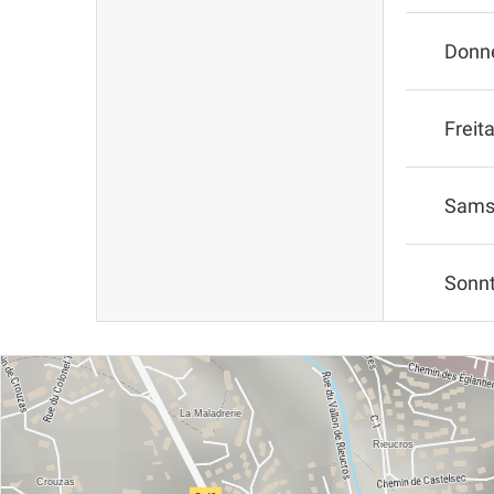
Donn
Freit
Sams
Sonn