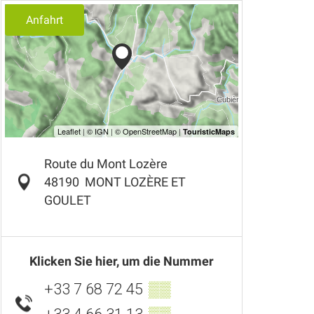
Anfahrt
Route du Mont Lozère
48190
MONT LOZÈRE ET
GOULET
Klicken Sie hier, um die Nummer
+33 7 68 72 45
▒▒