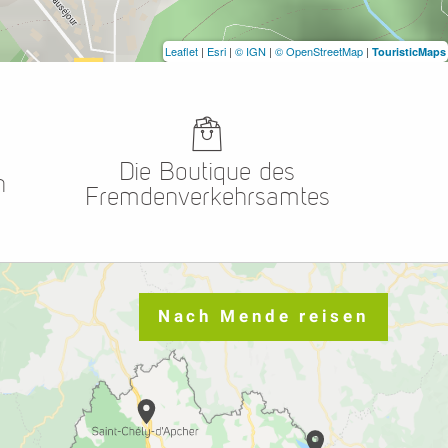
Leaflet
|
Esri
|
© IGN
|
© OpenStreetMap
|
TouristicMaps
Die Boutique des
n
Fremdenverkehrsamtes
Nach Mende reisen