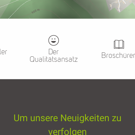
ler
Der
Broschüre
Qualitätsansatz
Um unsere Neuigkeiten zu
verfolgen