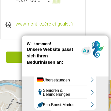
+33 4 66 31 13
▒▒
www.mont-lozère-et-goulet.fr
Einen Irrtum angeben