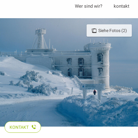
Aller
Wer sind wir?
kontakt
au
contenu
principal
Siehe Fotos (2)
KONTAKT