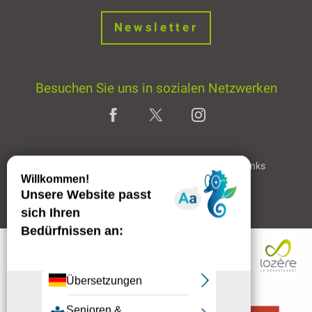
Newsletter
Besuchen Sie uns in sozialen Netzwerken
Home page
Rechtliche Hinweise
Partner & Links
Professioneller Bereich
Beschreibung
Preise
Öffnungen
Per E-Mail
kontaktieren