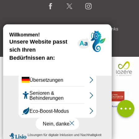
Home page
Rechtliche Hinweise
Partner & Links
Professioneller Bereich
Beschreibung
Preise
Öffnungen
Kommentare
MENÜ