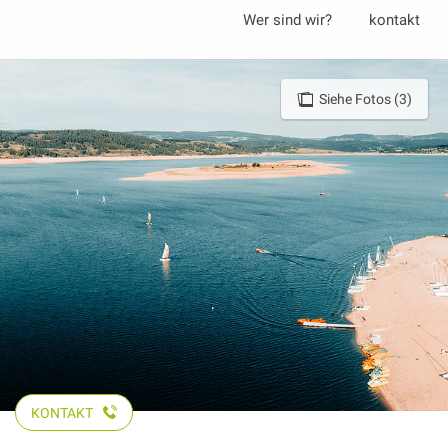
Aller
Wer sind wir?
kontakt
au
contenu
principal
Siehe Fotos (3)
KONTAKT