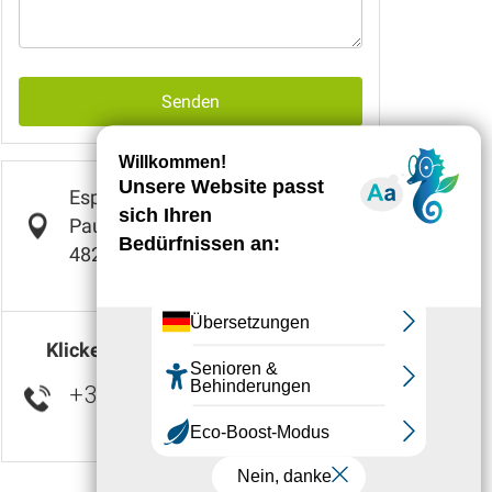
Senden
Espace Aquatique ATLANTIE
Paul BRUN Bd Guerin d APCHER
48200
SAINT-CHÉLY-D'APCHER
Klicken Sie hier, um die Nummer
+33 4 66 31 32
▒▒