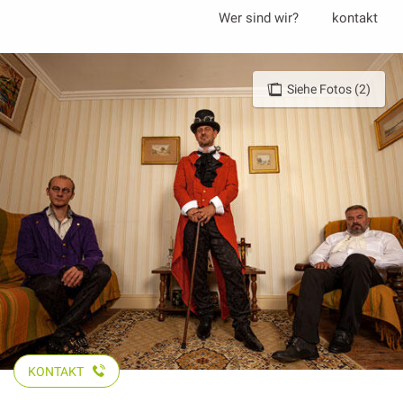
Aller
Wer sind wir?
kontakt
au
contenu
principal
Siehe Fotos (2)
KONTAKT