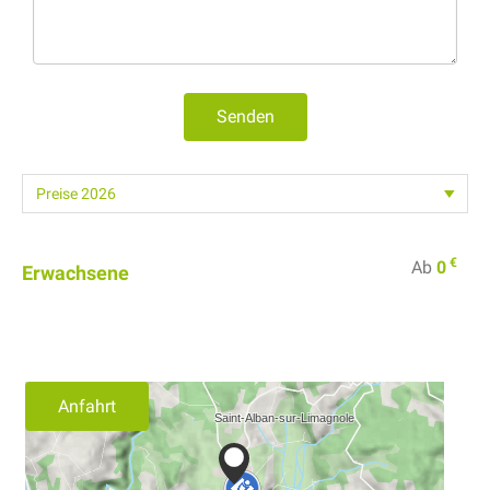
Senden
€
Ab
0
Erwachsene
Anfahrt