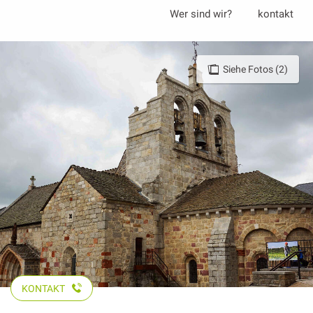
Aller
Wer sind wir?
kontakt
au
contenu
principal
Siehe Fotos (2)
KONTAKT