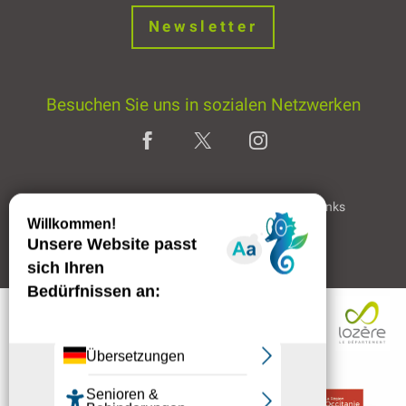
Newsletter
Besuchen Sie uns in sozialen Netzwerken
Home page
Rechtliche Hinweise
Partner & Links
Professioneller Bereich
Beschreibung
Service
Preise
Per E-Mail
kontaktieren