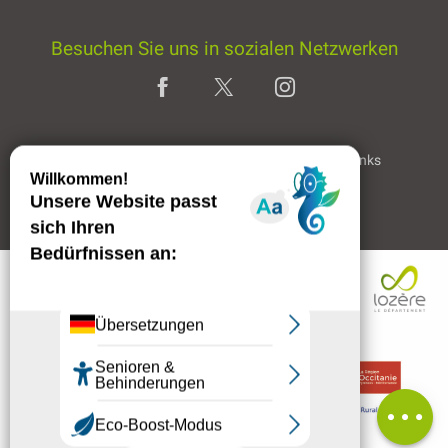
Besuchen Sie uns in sozialen Netzwerken
Home page
Rechtliche Hinweise
Partner & Links
Professioneller Bereich
Beschreibung
Preise
Öffnungen
Per E-Mail
kontaktieren
Kommentare