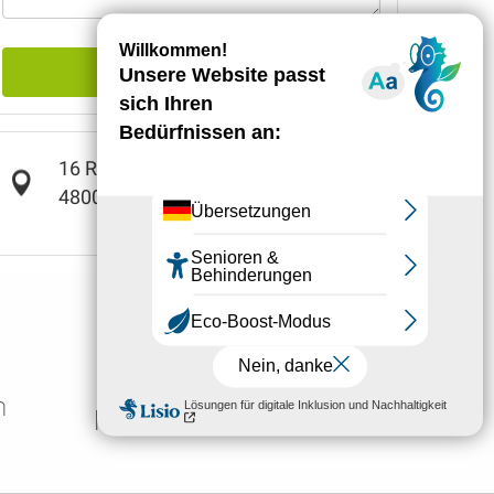
Senden
16 Rue Jacques Brel
48000
MENDE
Die Boutique des
n
Fremdenverkehrsamtes