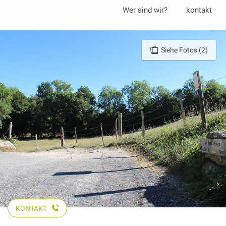
Aller
Wer sind wir?
kontakt
au
contenu
principal
Siehe Fotos (2)
KONTAKT