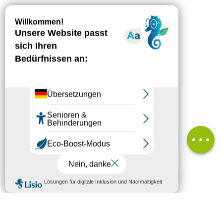
Beschreibung
Herunterladen
Höhenunterschied
Service
Kommentare
MENÜ
DE
Willkommen in Mende
Suche