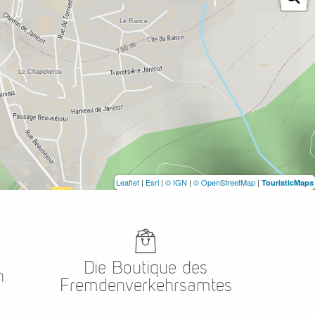
Leaflet
|
Esri
|
© IGN
|
© OpenStreetMap
|
TouristicMaps
Die Boutique des
n
Fremdenverkehrsamtes