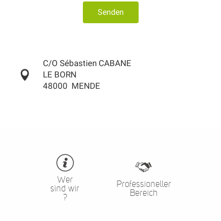
Senden
C/O Sébastien CABANE
LE BORN
48000
MENDE
Wer
Professioneller
sind wir
Bereich
?