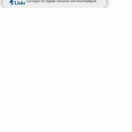
MENÜ
DE
Willkommen in Mende
Suche
Entdeckung
Aktivitäten
Schlafen und essen
Dein Aufenthalt