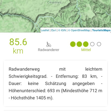
Leaflet
|
Esri
|
© IGN
|
© OpenStreetMap
|
TouristicMaps
85.6
km
Radwanderer
Mittel
Radwanderweg mit leichtem
Schwierigkeitsgrad. - Entfernung: 83 km, -
Dauer: keine Schätzung angegeben -
Höhenunterschied: 693 m (Mindesthöhe 712 m
- Höchsthöhe 1405 m).