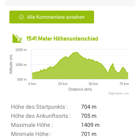
Alle Kommentare ansehen
1541 Meter Höhenunterschied
1500 m
Altitude (m)
1000 m
500 m
0 km
25 km
50 km
75 km
Distance (km)
Highcharts.com
Höhe des Startpunkts :
704 m
Höhe des Ankunftsorts :
705 m
Maximale Höhe :
1409 m
Minimale Höhe :
701 m