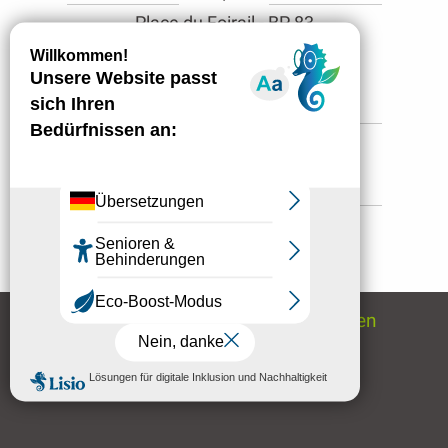
Place du Foirail - BP 83
48000 MENDE
Öffnungszeiten
+33 (0)4 66 94 00 23
contact@mendetourisme.fr
Um unsere Neuigkeiten zu verfolgen
Newsletter