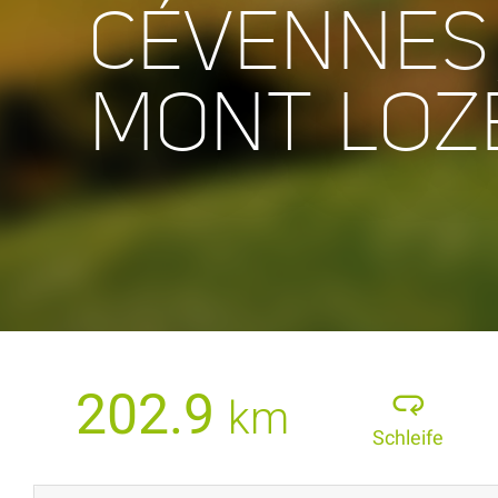
CÉVENNES
MONT LOZ
202.9
km
Schleife