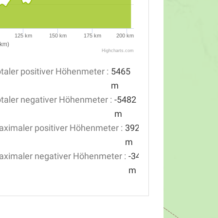
125 km
150 km
175 km
200 km
(km)
Highcharts.com
taler positiver Höhenmeter :
5465
m
taler negativer Höhenmeter :
-5482
m
ximaler positiver Höhenmeter :
392
m
ximaler negativer Höhenmeter :
-340
m