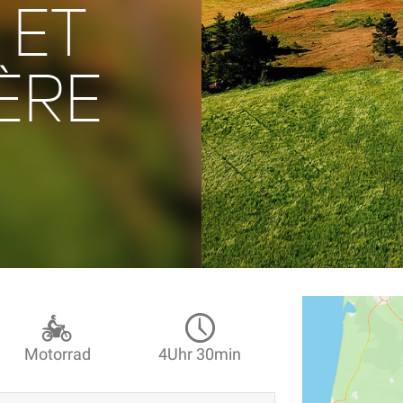
 ET
ÈRE
Motorrad
4Uhr 30min