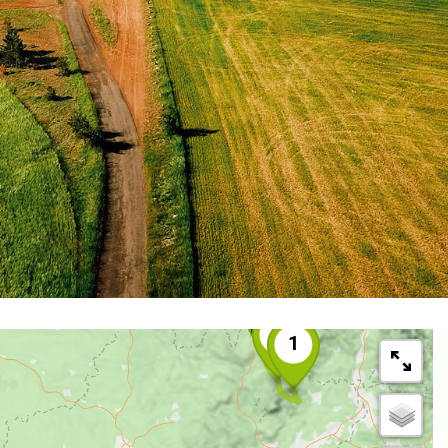
5
4
2
1