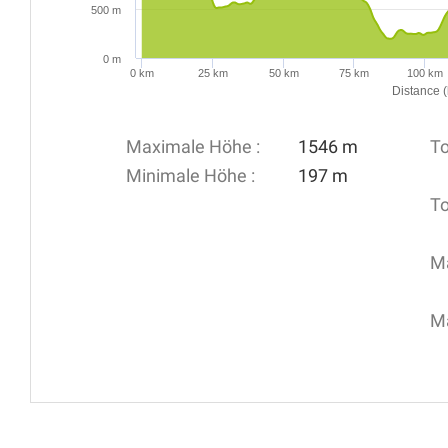
500 m
0 m
0 km
25 km
50 km
75 km
100 km
Distance 
Maximale Höhe :
1546 m
To
Minimale Höhe :
197 m
To
Ma
Ma