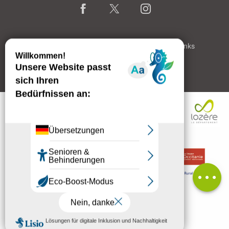
Home page
Rechtliche Hinweise
Partner & Links
Professioneller Bereich
Beschreibung
Service
Öffnungen
Per E-Mail
kontaktieren
Kommentare
MENÜ