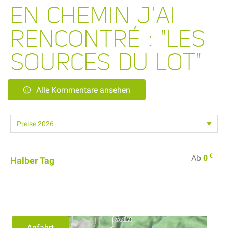
EN CHEMIN J'AI
RENCONTRÉ : "LES
SOURCES DU LOT"
Alle Kommentare ansehen
€
Ab
0
Halber Tag
Anfahrt