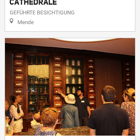
Mende
6.
11.
Donnerstag
Aug
,
Dienstag
Aug
,
...