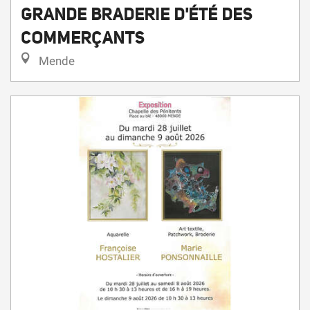
Mende
28.
8.
Juli
August
,
...
vom
bis zum