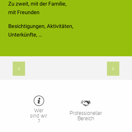
Besichtigungen, Aktivitäten,
Unterkünfte, …
Gruppenunterkünfte
Wer
Professioneller
sind wir
Bereich
?