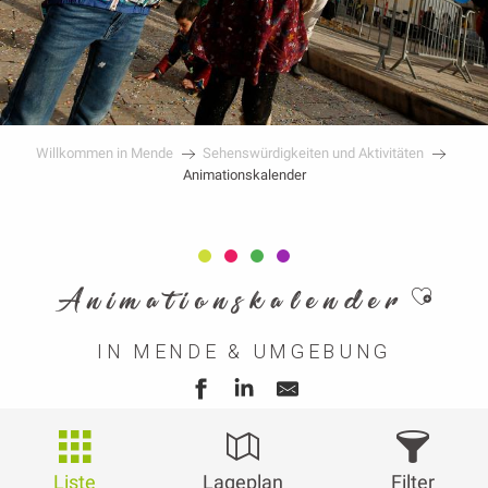
Willkommen in Mende
Sehenswürdigkeiten und Aktivitäten
Animationskalender
Ajouter
Animationskalender
IN MENDE & UMGEBUNG
Liste
Lageplan
Filter