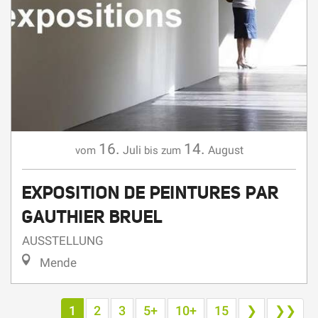
16.
14.
Juli
August
vom
bis zum
EXPOSITION DE PEINTURES PAR
GAUTHIER BRUEL
AUSSTELLUNG
Mende
1
2
3
5+
10+
15
❯
❯❯