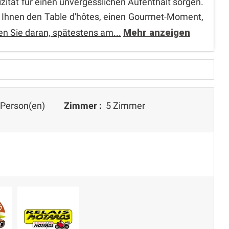
zität für einen unvergesslichen Aufenthalt sorgen.
h Ihnen den Table d'hôtes, einen Gourmet-Moment,
n Sie daran, spätestens am...
Mehr anzeigen
Person(en)
Zimmer :
5 Zimmer