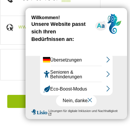
www.aupontdelagineze.fr
Folgen Sie uns auf
Einen Irrtum angeben