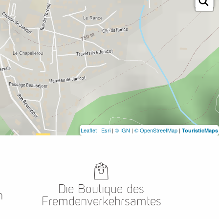
Leaflet
|
Esri
|
© IGN
|
© OpenStreetMap
|
TouristicMaps
Die Boutique des
n
Fremdenverkehrsamtes