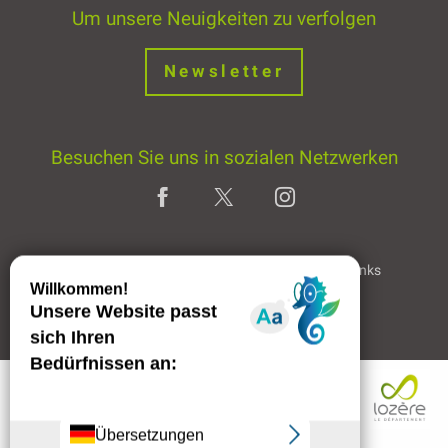
Um unsere Neuigkeiten zu verfolgen
Newsletter
Besuchen Sie uns in sozialen Netzwerken
Home page
Rechtliche Hinweise
Partner & Links
Professioneller Bereich
Beschreibung
Service
Öffnungen