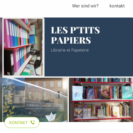
Aller
Wer sind wir?
kontakt
au
contenu
principal
KONTAKT