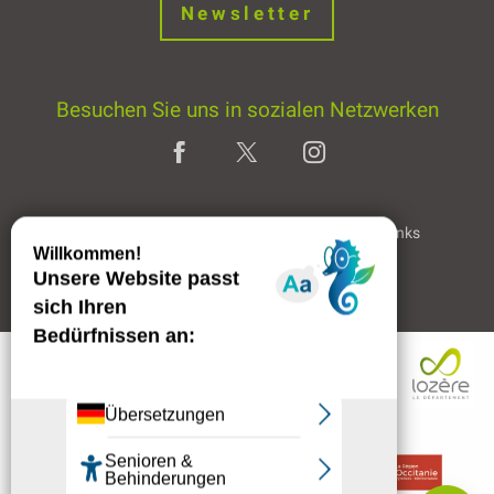
Newsletter
Besuchen Sie uns in sozialen Netzwerken
Home page
Rechtliche Hinweise
Partner & Links
Professioneller Bereich
Beschreibung