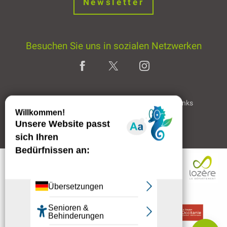
Newsletter
Besuchen Sie uns in sozialen Netzwerken
Home page
Rechtliche Hinweise
Partner & Links
Professioneller Bereich
Beschreibung
Per E-Mail
kontaktieren
Kommentare