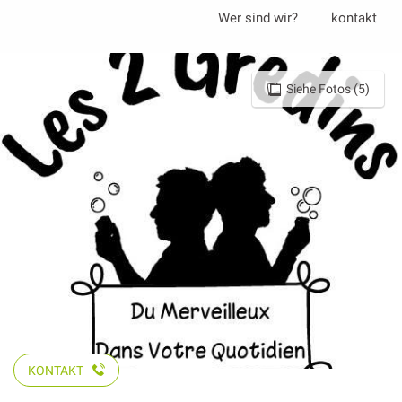
Aller
Wer sind wir?
kontakt
au
contenu
principal
Siehe Fotos (5)
KONTAKT