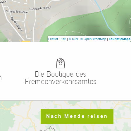
Leaflet
|
Esri
|
© IGN
|
© OpenStreetMap
|
TouristicMaps
Die Boutique des
n
Fremdenverkehrsamtes
Nach Mende reisen